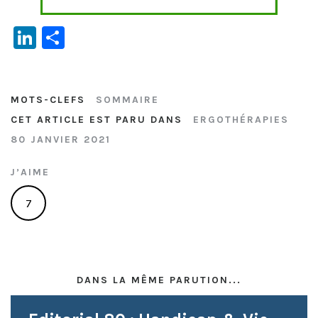
Li
P
n
ar
ke
ta
dI
g
MOTS-CLEFS
SOMMAIRE
CET ARTICLE EST PARU DANS
ERGOTHÉRAPIES
n
er
80 JANVIER 2021
J’AIME
7
DANS LA MÊME PARUTION...