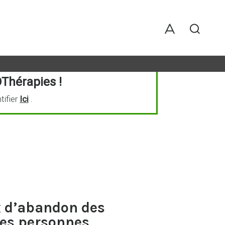
Thérapies !
tifier
Ici
.
x d’abandon des
les personnes