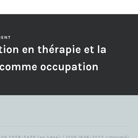
MENT
ion en thérapie et la
 comme occupation
SSN 2558-5479 (en ligne) / ISSN 1636-7073 (imprimé)