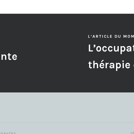
L’ARTICLE DU MO
L’occupat
ante
thérapie
apeutes
I