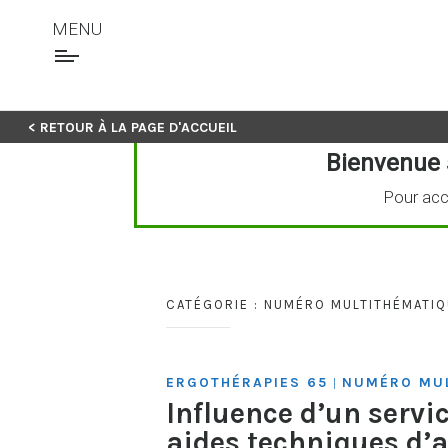
MENU
Skip
< RETOUR À LA PAGE D'ACCUEIL
to
Bienvenue 
content
Pour acc
CATÉGORIE :
NUMÉRO MULTITHÉMATIQ
ERGOTHÉRAPIES 65
NUMÉRO MUL
|
Influence d’un serv
aides techniques d’a