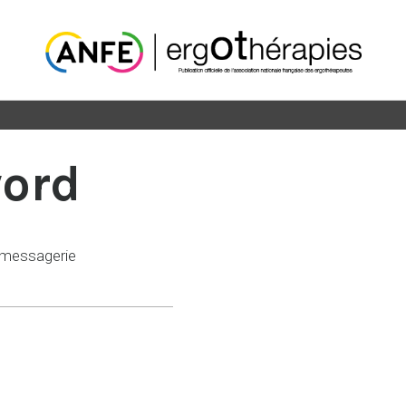
word
 messagerie