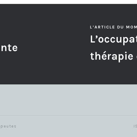
L’ARTICLE DU MO
L’occupat
ante
thérapie
apeutes
I