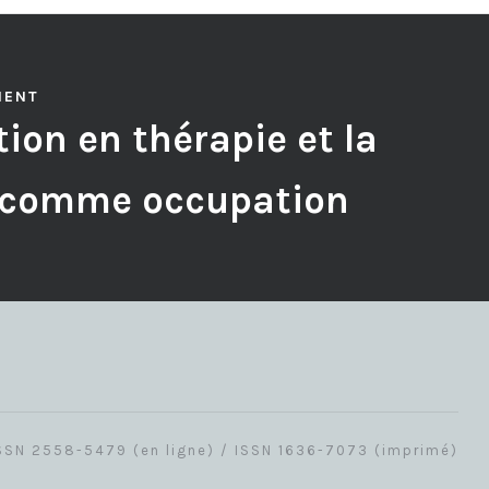
MENT
ion en thérapie et la
 comme occupation
SSN 2558-5479 (en ligne) / ISSN 1636-7073 (imprimé)