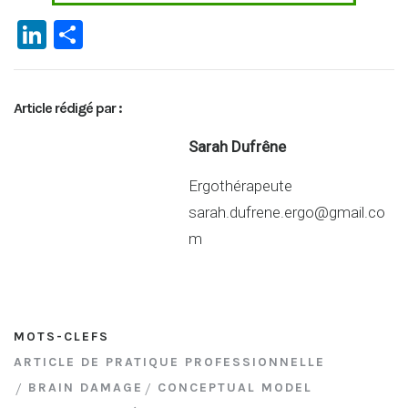
Li
P
n
ar
ke
ta
Article rédigé par :
dI
g
n
er
Sarah Dufrêne
Ergothérapeute
sarah.dufrene.ergo@gmail.co
m
MOTS-CLEFS
ARTICLE DE PRATIQUE PROFESSIONNELLE
BRAIN DAMAGE
CONCEPTUAL MODEL