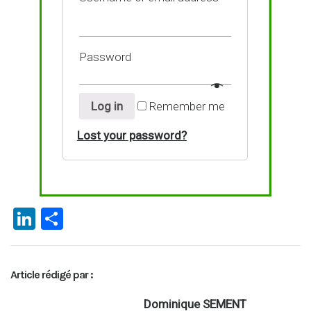
Password
Log in
Remember me
Lost your password?
Li
P
n
ar
ke
ta
Article rédigé par :
dI
g
n
er
Dominique SEMENT