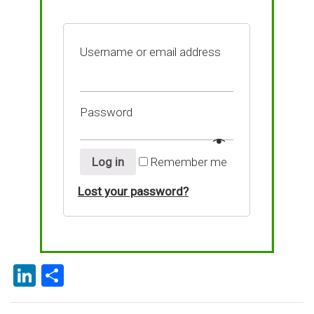
Username or email address
Password
Log in
Remember me
Lost your password?
Li
P
n
ar