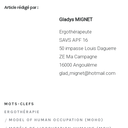
ke
ta
Article rédigé par :
dI
g
n
er
Gladys MIGNET
Ergothérapeute
SAVS APF 16
50 impasse Louis Daguerre
ZE Ma Campagne
16000 Angoulême
glad_mignet@hotmail.com
MOTS-CLEFS
ERGOTHÉRAPIE
MODEL OF HUMAN OCCUPATION (MOHO)