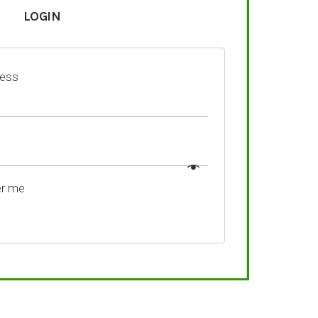
LOGIN
ress
r me