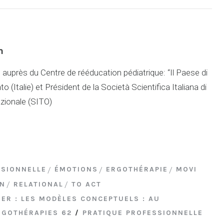
m
auprès du Centre de rééducation pédiatrique: “Il Paese di
o (Italie) et Président de la Società Scientifica Italiana di
zionale (SITO)
SSIONNELLE
ÉMOTIONS
ERGOTHÉRAPIE
MOVI
ON
RELATIONAL
TO ACT
IER : LES MODÈLES CONCEPTUELS : AU
RGOTHÉRAPIES 62
/
PRATIQUE PROFESSIONNELLE