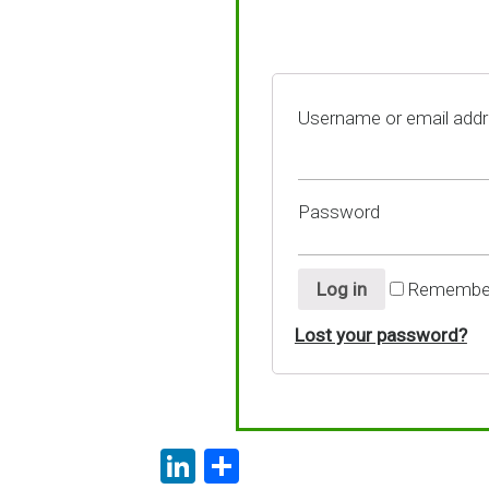
Username or email add
Password
Log in
Remembe
Lost your password?
Li
P