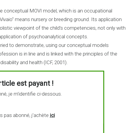
 the conceptual MOVI model, which is an occupational
Vivaio" means nursery or breeding ground. Its application
olistic viewpoint of the child's competencies, not only with
application of psychoanalytical concepts.
 tried to demonstrate, using our conceptual models
fession is in line and is linked with the principles of the
disability and health (ICF, 2001).
ticle est payant !
né, je m’identifie ci-dessous.
is pas abonné, j’achète
ici