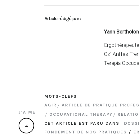
n
ar
ke
ta
Article rédigé par :
dI
g
n
er
Yann Bertholo
Ergothérapeute 
Oz” Anffas Trent
Terapia Occupa
MOTS-CLEFS
AGIR
ARTICLE DE PRATIQUE PROFE
J’AIME
OCCUPATIONAL THERAPY
RELATI
CET ARTICLE EST PARU DANS
DOSS
4
FONDEMENT DE NOS PRATIQUES
/
E