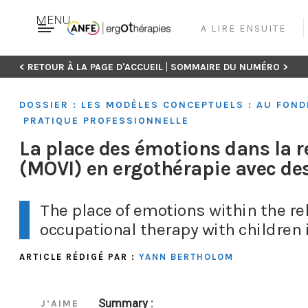
MENU
A LIRE ENSUITE
Skip
|
< RETOUR À LA PAGE D'ACCUEIL
SOMMAIRE DU NUMÉRO >
to
content
DOSSIER : LES MODÈLES CONCEPTUELS : AU FON
PRATIQUE PROFESSIONNELLE
La place des émotions dans la r
(MOVI) en ergothérapie avec des
The place of emotions within the re
occupational therapy with children i
ARTICLE RÉDIGÉ PAR :
YANN BERTHOLOM
Summary :
J’AIME