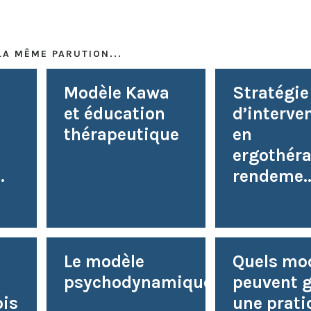
LA MÊME PARUTION...
e
Modèle Kawa
Stratégie
et éducation
d’interve
thérapeutique
en
ergothéra
.
rendeme..
Le modèle
Quels mo
psychodynamique
peuvent g
ois
une prati