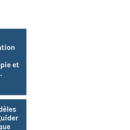
ntion
pie et
.
dèles
uider
que