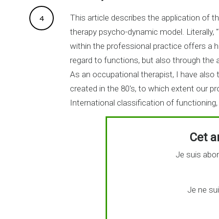
This article describes the application of
4
therapy psycho-dynamic model. Literally, "
within the professional practice offers a h
regard to functions, but also through the 
As an occupational therapist, I have also
created in the 80's, to which extent our pro
International classification of functioning, 
Cet ar
Je suis abon
Je ne su