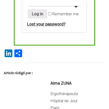
Log in
Remember me
Lost your password?
Li
P
n
ar
ke
ta
Article rédigé par :
dI
g
n
er
Alma ZUNA
Ergothérapeute
Hôpital de Jour
Paris