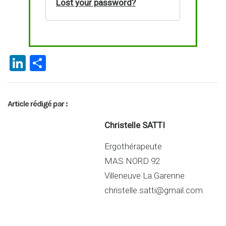
Lost your password?
Li
P
n
ar
ke
ta
Article rédigé par :
dI
g
n
er
Christelle SATTI
Ergothérapeute
MAS NORD 92
Villeneuve La Garenne
christelle.satti@gmail.com