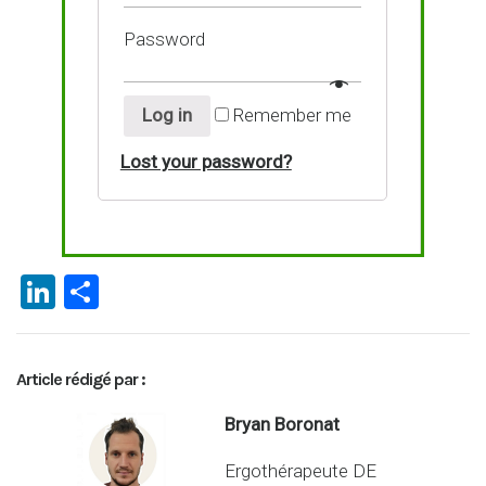
Password
Log in
Remember me
Lost your password?
Li
P
n
ar
ke
ta
Article rédigé par :
dI
g
n
er
Bryan Boronat
Ergothérapeute DE