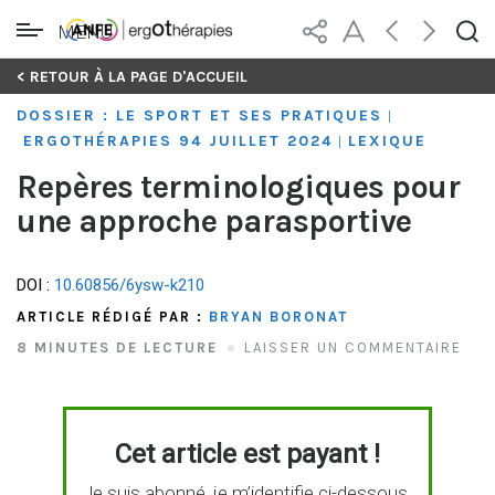
MENU
Skip
< RETOUR À LA PAGE D'ACCUEIL
to
DOSSIER : LE SPORT ET SES PRATIQUES
|
content
ERGOTHÉRAPIES 94 JUILLET 2024
LEXIQUE
|
Repères terminologiques pour
une approche parasportive
DOI :
10.60856/6ysw-k210
ARTICLE RÉDIGÉ PAR :
BRYAN BORONAT
8 MINUTES DE LECTURE
LAISSER UN COMMENTAIRE
Cet article est payant !
Je suis abonné, je m’identifie ci-dessous.