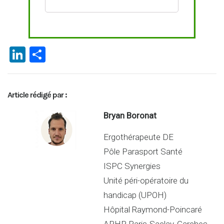
Li
P
n
ar
ke
ta
Article rédigé par :
dI
g
n
er
Bryan Boronat
Ergothérapeute DE
Pôle Parasport Santé
ISPC Synergies
Unité péri-opératoire du
handicap (UPOH)
Hôpital Raymond-Poincaré
APHP Paris-Saclay, Garches,