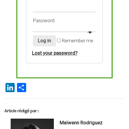
Password
Log in
Remember me
Lost your password?
Li
P
n
ar
ke
ta
Article rédigé par :
dI
g
n
er
Maïwenn Rodriguez