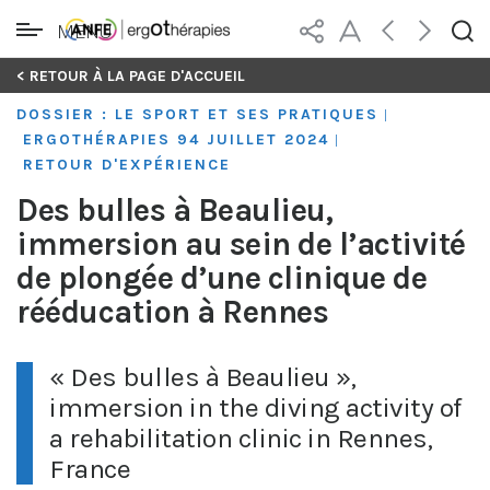
MENU
Skip
< RETOUR À LA PAGE D'ACCUEIL
to
DOSSIER : LE SPORT ET SES PRATIQUES
|
content
ERGOTHÉRAPIES 94 JUILLET 2024
|
RETOUR D'EXPÉRIENCE
Des bulles à Beaulieu,
immersion au sein de l’activité
de plongée d’une clinique de
rééducation à Rennes
« Des bulles à Beaulieu »,
immersion in the diving activity of
a rehabilitation clinic in Rennes,
France