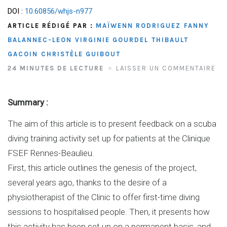
DOI :
10.60856/whjs-n977
ARTICLE RÉDIGÉ PAR :
MAÏWENN RODRIGUEZ
FANNY
BALANNEC-LEON
VIRGINIE GOURDEL
THIBAULT
GACOIN
CHRISTÈLE GUIBOUT
24 MINUTES DE LECTURE
LAISSER UN COMMENTAIRE
Summary :
The aim of this article is to present feedback on a scuba
diving training activity set up for patients at the Clinique
FSEF Rennes-Beaulieu.
First, this article outlines the genesis of the project,
several years ago, thanks to the desire of a
physiotherapist of the Clinic to offer first-time diving
sessions to hospitalised people. Then, it presents how
this activity has been set up on a permanent basis, and