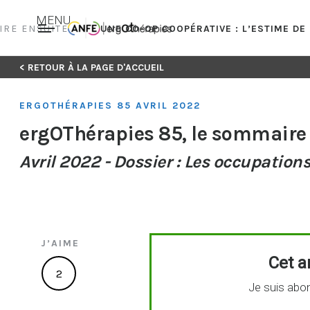
MENU
LIRE ENSUITE
UNE CO-OP COOPÉRATIVE : L’ESTIME D
Skip
< RETOUR À LA PAGE D'ACCUEIL
to
content
ERGOTHÉRAPIES 85 AVRIL 2022
ergOThérapies 85, le sommaire
Avril 2022 - Dossier : Les occupation
J’AIME
Cet ar
2
Je suis abon