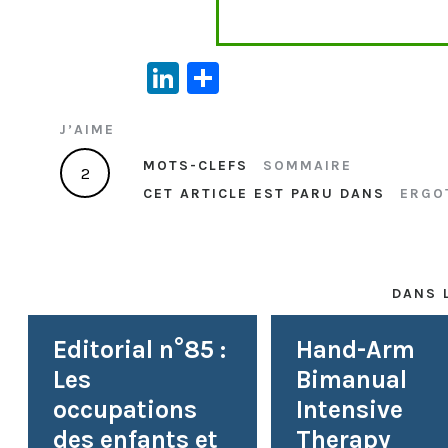
Li
P
n
ar
J’AIME
ke
ta
dI
g
MOTS-CLEFS
SOMMAIRE
2
CET ARTICLE EST PARU DANS
ERGO
n
er
DANS 
Editorial n°85 :
Hand-Arm
Les
Bimanual
occupations
Intensive
des enfants et
Therapy