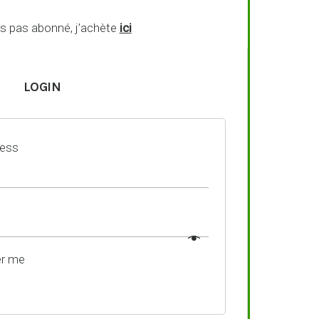
is pas abonné, j’achète
ici
LOGIN
ress
r me