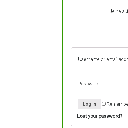
Je ne su
Username or email add
Password
Log in
Remembe
Lost your password?