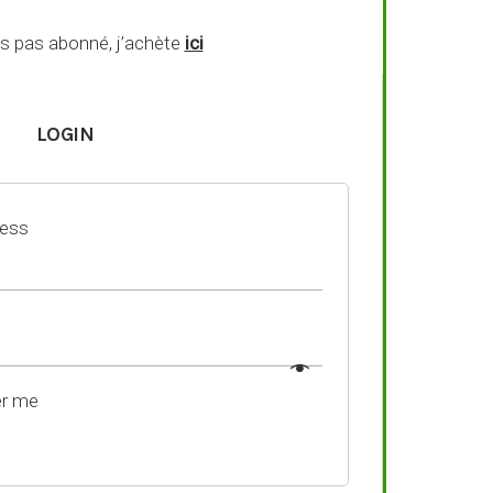
is pas abonné, j’achète
ici
LOGIN
ress
r me