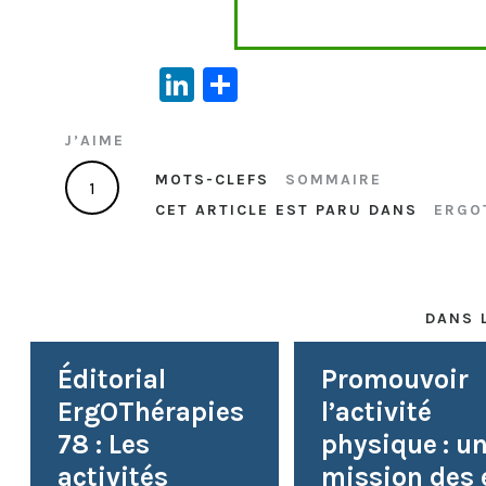
Li
P
n
ar
J’AIME
ke
ta
dI
g
MOTS-CLEFS
SOMMAIRE
1
CET ARTICLE EST PARU DANS
ERGO
n
er
DANS 
Éditorial
Promouvoir
ErgOThérapies
l’activité
78 : Les
physique : u
activités
mission des e