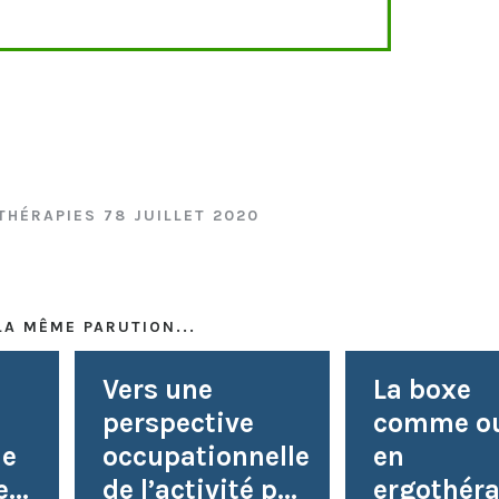
THÉRAPIES 78 JUILLET 2020
LA MÊME PARUTION...
Vers une
La boxe
perspective
comme ou
ne
occupationnelle
en
...
de l’activité p...
ergothéra