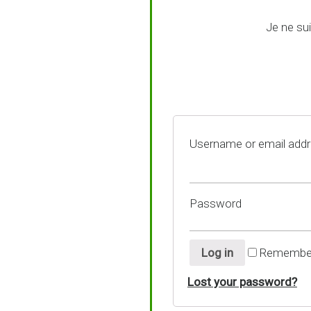
Je ne su
Username or email add
Password
Log in
Remembe
Lost your password?