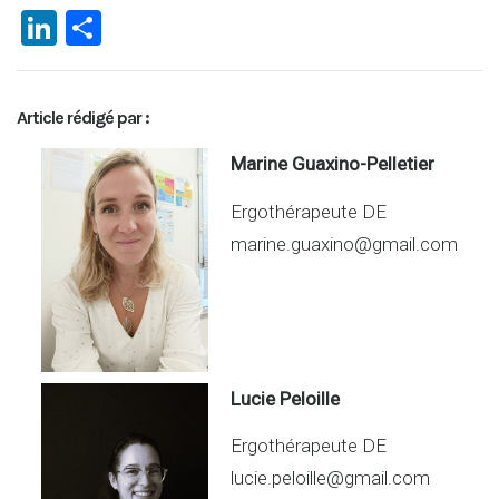
Li
P
n
ar
ke
ta
Article rédigé par :
dI
g
n
er
Marine Guaxino-Pelletier
Ergothérapeute DE
marine.guaxino@gmail.com
Lucie Peloille
Ergothérapeute DE
lucie.peloille@gmail.com