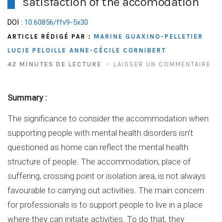
satisfaction of the accomodation
DOI :
10.60856/ffv9-5x30
ARTICLE RÉDIGÉ PAR :
MARINE GUAXINO-PELLETIER
LUCIE PELOILLE
ANNE-CÉCILE CORNIBERT
42 MINUTES DE LECTURE
LAISSER UN COMMENTAIRE
Summary :
The significance to consider the accommodation when
supporting people with mental health disorders isn’t
questioned as home can reflect the mental health
structure of people. The accommodation, place of
suffering, crossing point or isolation area, is not always
favourable to carrying out activities. The main concern
for professionals is to support people to live in a place
where they can initiate activities. To do that, they