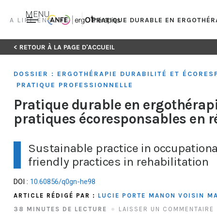
MENU
A LIRE ENSUITE
PRATIQUE DURABLE EN ERGOTHÉRA
Skip
< RETOUR À LA PAGE D'ACCUEIL
to
content
DOSSIER : ERGOTHÉRAPIE DURABILITÉ ET ÉCORES
PRATIQUE PROFESSIONNELLE
Pratique durable en ergothérapie
pratiques écoresponsables en r
Sustainable practice in occupational
friendly practices in rehabilitation
DOI :
10.60856/q0gn-he98
ARTICLE RÉDIGÉ PAR :
LUCIE PORTE
MANON VOISIN
M
38 MINUTES DE LECTURE
LAISSER UN COMMENTAIRE