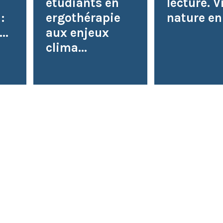
étudiants en
lecture. V
:
ergothérapie
nature en 
..
aux enjeux
clima...