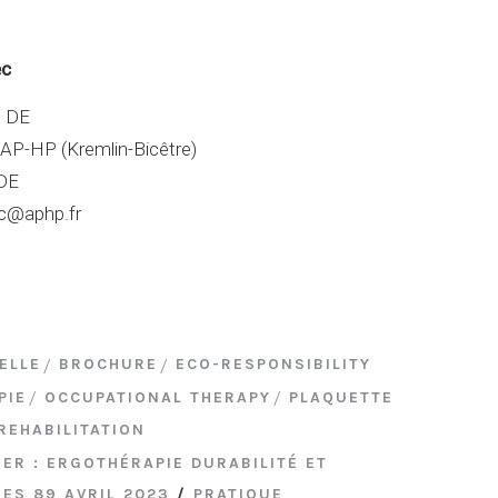
ec
e DE
 AP-HP (Kremlin-Bicêtre)
DE
c@aphp.fr
ELLE
BROCHURE
ECO-RESPONSIBILITY
PIE
OCCUPATIONAL THERAPY
PLAQUETTE
REHABILITATION
ER : ERGOTHÉRAPIE DURABILITÉ ET
ES 89 AVRIL 2023
/
PRATIQUE