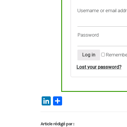
Username or email add
Password
Log in
Remembe
Lost your password?
Li
P
n
ar
ke
ta
Article rédigé par :