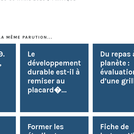
LA MÊME PARUTION...
9.
Le
Du repas 
,
développement
planète :
durable est-il à
évaluatio
remiser au
d’une grill
placard�...
Former les
Fiche de