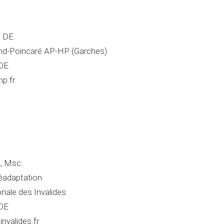
e DE
nd-Poincaré AP-HP (Garches)
DE
p.fr
, Msc.
éadaptation
onale des Invalides
DE
nvalides.fr