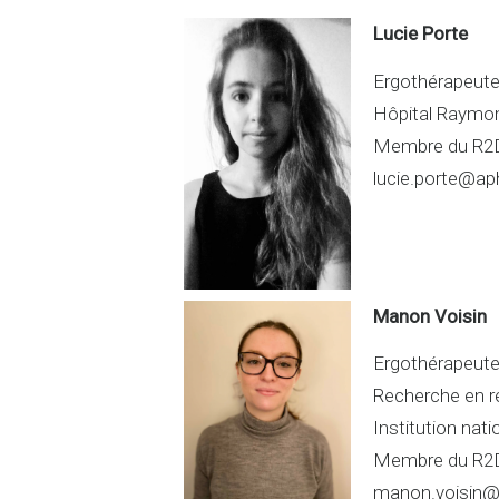
dI
g
n
er
Lucie Porte
Ergothérapeut
Hôpital Raymo
Membre du R2
lucie.porte@aph
Manon Voisin
Ergothérapeute
Recherche en r
Institution nati
Membre du R2
manon.voisin@i