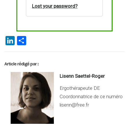
Lost your password?
Li
P
n
ar
ke
ta
Article rédigé par :
dI
g
n
er
Lisenn Saettel-Roger
Ergothérapeute DE
Coordonnatrice de ce numéro
lisenn@free.fr