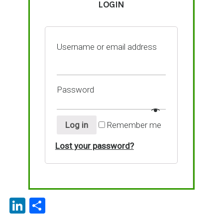
LOGIN
Username or email address
Password
Log in
Remember me
Lost your password?
Li
P
n
ar