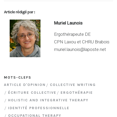
ke
ta
Article rédigé par :
dI
g
n
er
Muriel Launois
Ergothérapeute DE
CPN Laxou et CHRU Brabois
muriel.launois@laposte.net
MOTS-CLEFS
ARTICLE D'OPINION
COLLECTIVE WRITING
ÉCRITURE COLLECTIVE
ERGOTHÉRAPIE
HOLISTIC AND INTEGRATIVE THERAPY
IDENTITÉ PROFESSIONNELLE
OCCUPATIONAL THERAPY