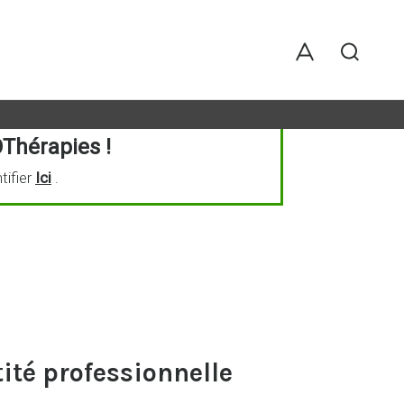
Thérapies !
tifier
Ici
.
1
tité professionnelle