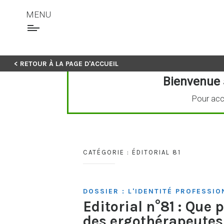
MENU
Skip
< RETOUR À LA PAGE D'ACCUEIL
to
Bienvenue 
content
Pour acc
CATÉGORIE :
ÉDITORIAL 81
DOSSIER : L'IDENTITÉ PROFESSI
Editorial n°81 : Que 
des ergothérapeutes