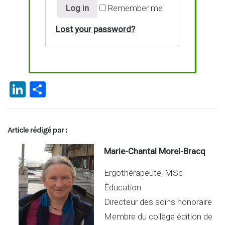
Log in
Remember me
Lost your password?
Li
P
n
ar
ke
ta
Article rédigé par :
dI
g
n
er
Marie-Chantal Morel-Bracq
Ergothérapeute, MSc
Éducation
Directeur des soins honoraire
Membre du collège édition de