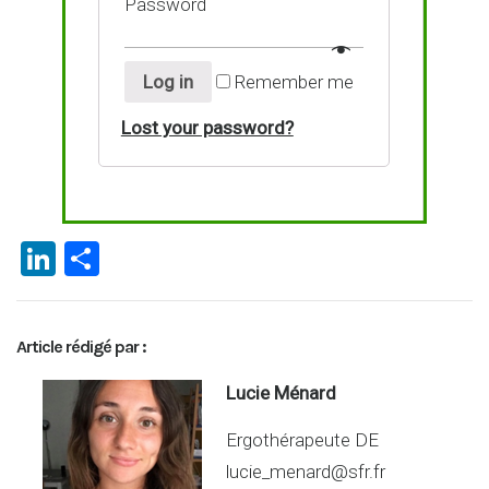
Password
Log in
Remember me
Lost your password?
Li
P
n
ar
ke
ta
Article rédigé par :
dI
g
n
er
Lucie Ménard
Ergothérapeute DE
lucie_menard@sfr.fr