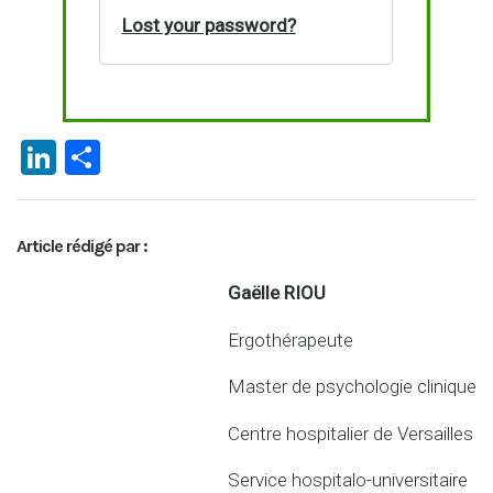
Lost your password?
Li
P
n
ar
ke
ta
Article rédigé par :
dI
g
n
er
Gaëlle RIOU
Ergothérapeute
Master de psychologie clinique
Centre hospitalier de Versailles
Service hospitalo-universitaire