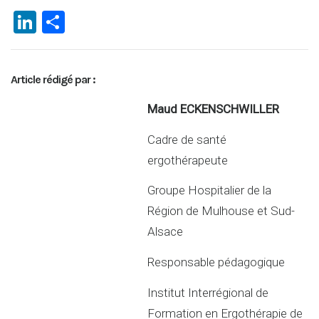
Li
P
n
ar
ke
ta
Article rédigé par :
dI
g
n
er
Maud ECKENSCHWILLER
Cadre de santé
ergothérapeute
Groupe Hospitalier de la
Région de Mulhouse et Sud-
Alsace
Responsable pédagogique
Institut Interrégional de
Formation en Ergothérapie de