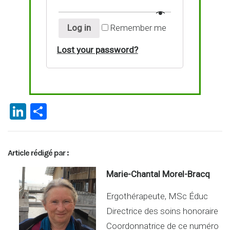
Log in
Remember me
Lost your password?
Li
P
n
ar
ke
ta
Article rédigé par :
dI
g
n
er
Marie-Chantal Morel-Bracq
Ergothérapeute, MSc Éduc
Directrice des soins honoraire
Coordonnatrice de ce numéro