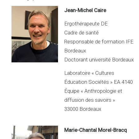
dI
g
n
er
Jean-Michel Caire
Ergothérapeute DE
Cadre de santé
Responsable de formation IFE
Bordeaux
Doctorant université Bordeaux
Laboratoire « Cultures
Éducation Sociétés » EA 4140
Équipe « Anthropologie et
diffusion des savoirs »
33000 Bordeaux
Marie-Chantal Morel-Bracq