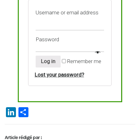
Username or email address
Password
Log in
Remember me
Lost your password?
Li
P
n
ar
ke
ta
Article rédigé par :