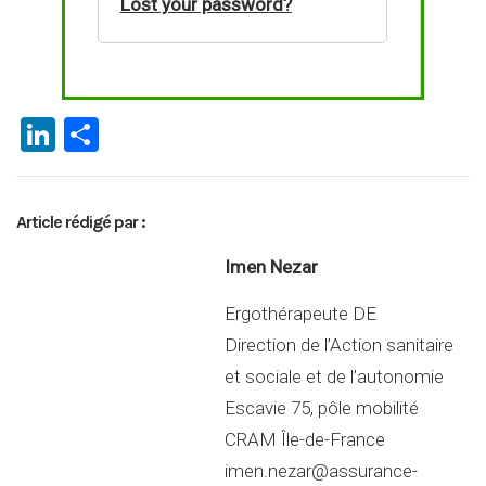
Lost your password?
Li
P
n
ar
ke
ta
Article rédigé par :
dI
g
n
er
Imen Nezar
Ergothérapeute DE
Direction de l’Action sanitaire
et sociale et de l’autonomie
Escavie 75, pôle mobilité
CRAM Île-de-France
imen.nezar@assurance-