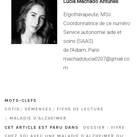
n
er
Lucia Machado Antunes
Ergothérapeute, MSc
Coordonnatrice de ce numéro
Service autonomie aide et
soins (SAAS)
de l’Adiam, Paris
machadolucia0207@gmail.co
m
MOTS-CLEFS
COTID
DÉMENCES
FICHE DE LECTURE
MALADIE D'ALZHEIMER
CET ARTICLE EST PARU DANS
DOSSIER : VIVRE
CHEZ SOI AVEC UNE MALADIE D'ALZHEIMER OU