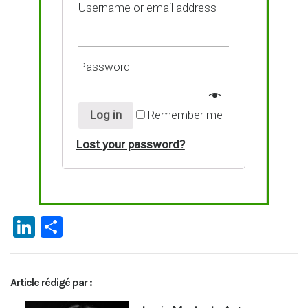
Username or email address
Password
Log in
Remember me
Lost your password?
Li
P
n
ar
ke
ta
Article rédigé par :
dI
g