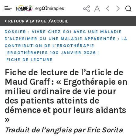
MENU
Skip
< RETOUR À LA PAGE D'ACCUEIL
to
DOSSIER : VIVRE CHEZ SOI AVEC UNE MALADIE
content
D'ALZHEIMER OU UNE MALADIE APPARENTÉE : LA
CONTRIBUTION DE L'ERGOTHÉRAPIE
ERGOTHÉRAPIES 100 JANVIER 2026
|
|
FICHE DE LECTURE
Fiche de lecture de l’article de
Maud Graff : « Ergothérapie en
milieu ordinaire de vie pour
des patients atteints de
démence et pour leurs aidants
»
Traduit de l’anglais par Eric Sorita