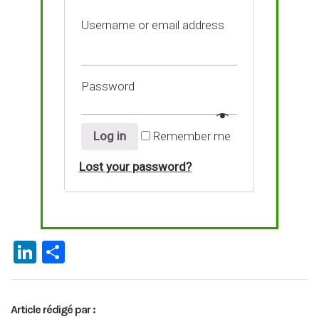
Username or email address
Password
Log in
Remember me
Lost your password?
Li
P
n
ar
ke
ta
Article rédigé par :