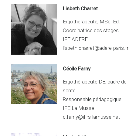
dI
g
n
er
Lisbeth Charret
Ergothérapeute, MSc. Ed.
Coordinatrice des stages
IFE ADERE
lisbeth.charret@adere-paris.fr
Cécile Farny
Ergothérapeute DE, cadre de
santé
Responsable pédagogique
IFE La Musse
c.farny@iflrs-lamusse.net