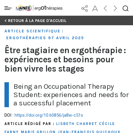
MENU
Skip
< RETOUR À LA PAGE D'ACCUEIL
to
ARTICLE SCIENTIFIQUE
|
content
ERGOTHÉRAPIES 97 AVRIL 2025
Être stagiaire en ergothérapie :
expériences et besoins pour
bien vivre les stages
Being an Occupational Therapy
Student: experiences and needs for
a successful placement
DOI :
https://doi.org/10.60856/ja8w-c51s
ARTICLE RÉDIGÉ PAR :
LISBETH CHARRET
CÉCILE
FARNY
MARIE GRILLON
JEAN-FRANÇOIS GUICHOUX