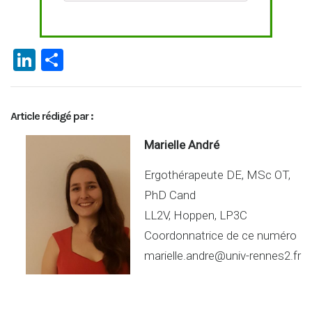
Li
P
n
ar
ke
ta
Article rédigé par :
dI
g
n
er
Marielle André
Ergothérapeute DE, MSc OT,
PhD Cand
LL2V, Hoppen, LP3C
Coordonnatrice de ce numéro
marielle.andre@univ-rennes2.fr