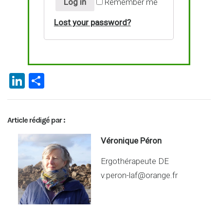
Log in
Remember me
Lost your password?
Li
P
n
ar
ke
ta
Article rédigé par :
dI
g
n
er
Véronique Péron
Ergothérapeute DE
v.peron-laf@orange.fr