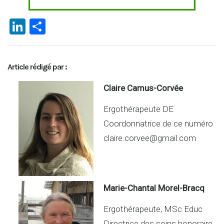
Li
P
n
ar
ke
ta
Article rédigé par :
dI
g
n
er
Claire Camus-Corvée
Ergothérapeute DE
Coordonnatrice de ce numéro
claire.corvee@gmail.com
Marie-Chantal Morel-Bracq
Ergothérapeute, MSc Educ
Directrice des soins honoraire