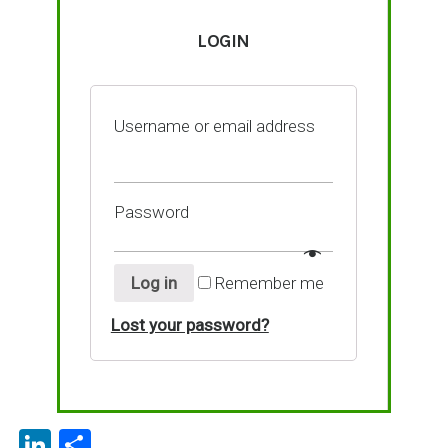
LOGIN
Username or email address
Password
Log in
Remember me
Lost your password?
Li
P