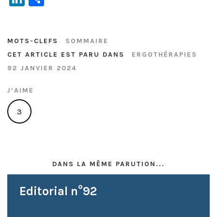
n
ar
ke
ta
dI
g
MOTS-CLEFS
SOMMAIRE
CET ARTICLE EST PARU DANS
ERGOTHÉRAPIES
n
er
92 JANVIER 2024
J’AIME
3
DANS LA MÊME PARUTION...
Editorial n°92