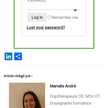
Password
Log in
Remember me
Lost your password?
Li
P
n
ar
ke
ta
Article rédigé par :
dI
g
n
er
Marielle André
Ergothérapeute DE, MSc OT
Enseignante formatrice