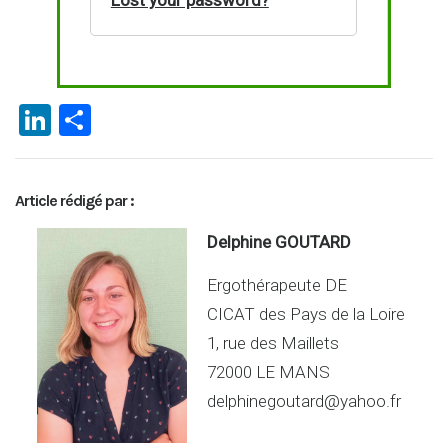
Li
P
n
ar
ke
ta
Article rédigé par :
dI
g
n
er
Delphine GOUTARD
Ergothérapeute DE
CICAT des Pays de la Loire
1, rue des Maillets
72000 LE MANS
delphinegoutard@yahoo.fr