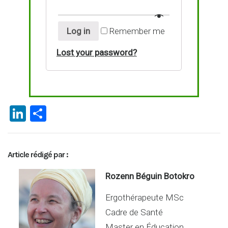
Log in
Remember me
Lost your password?
Li
P
n
ar
ke
ta
Article rédigé par :
dI
g
n
er
Rozenn Béguin Botokro
Ergothérapeute MSc
Cadre de Santé
Master en Éducation