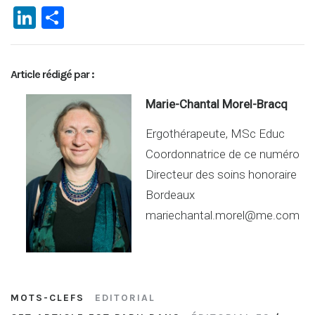
Li
P
n
ar
ke
ta
Article rédigé par :
dI
g
n
er
Marie-Chantal Morel-Bracq
Ergothérapeute, MSc Educ
Coordonnatrice de ce numéro
Directeur des soins honoraire
Bordeaux
mariechantal.morel@me.com
MOTS-CLEFS
EDITORIAL