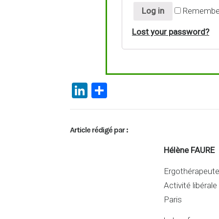
Log in
Remembe
Lost your password?
Li
P
n
ar
ke
ta
Article rédigé par :
dI
g
n
er
Hélène FAURE
Ergothérapeut
Activité libérale
Paris