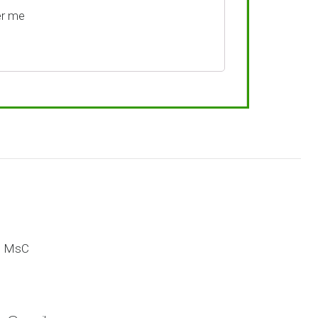
r me
e MsC