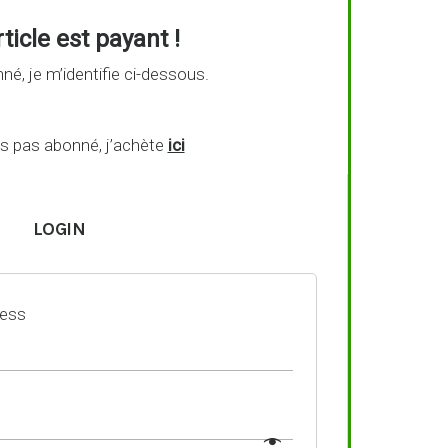
ticle est payant !
né, je m’identifie ci-dessous.
is pas abonné, j’achète
ici
LOGIN
ress