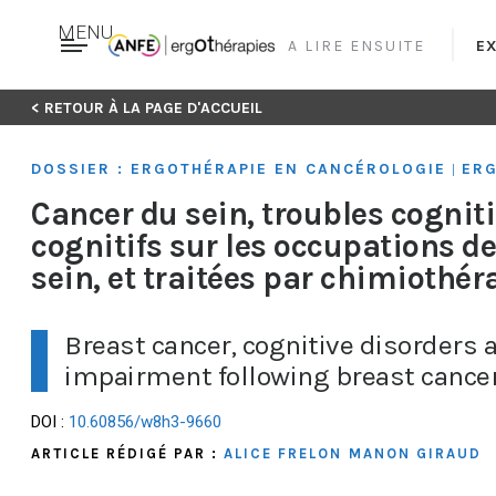
MENU
A LIRE ENSUITE
EX
Skip
< RETOUR À LA PAGE D'ACCUEIL
to
content
DOSSIER : ERGOTHÉRAPIE EN CANCÉROLOGIE
ERG
|
Cancer du sein, troubles cogniti
cognitifs sur les occupations d
sein, et traitées par chimiothér
Breast cancer, cognitive disorders 
impairment following breast cance
DOI :
10.60856/w8h3-9660
ARTICLE RÉDIGÉ PAR :
ALICE FRELON
MANON GIRAUD