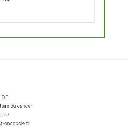
e DE
itaire du cancer
pole
ct-oncopole.fr