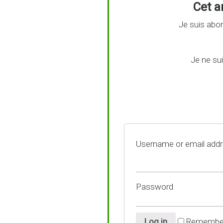
Cet ar
Je suis abon
Je ne su
Username or email add
Password
Log in
Remembe