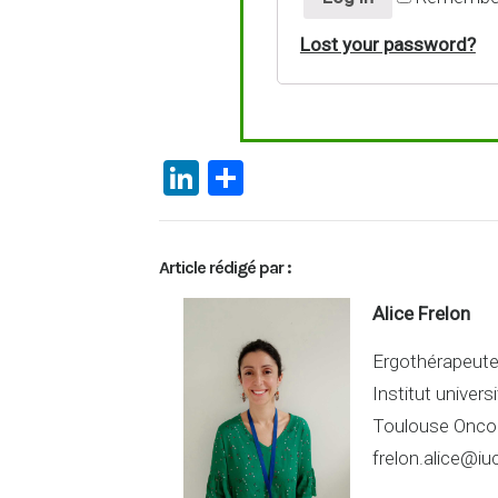
Lost your password?
Li
P
n
ar
ke
ta
Article rédigé par :
dI
g
n
er
Alice Frelon
Ergothérapeut
Institut univers
Toulouse Onco
frelon.alice@iu