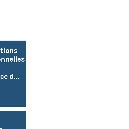
itions
nnelles
ce d...
n