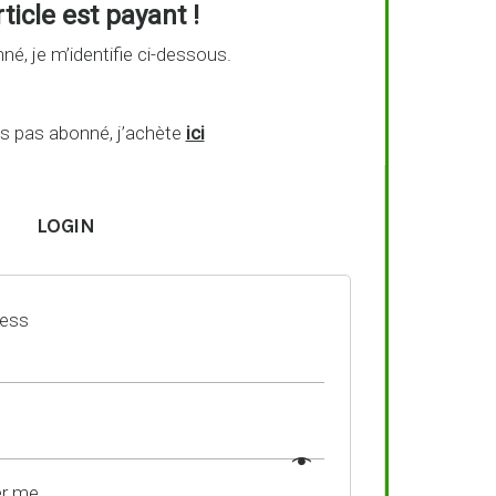
ticle est payant !
né, je m’identifie ci-dessous.
is pas abonné, j’achète
ici
LOGIN
ress
r me