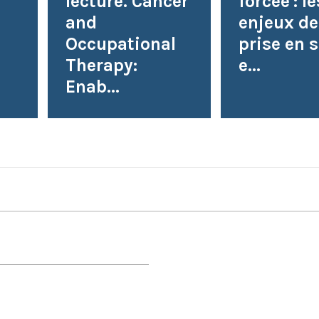
lecture. Cancer
forcée : le
and
enjeux de
Occupational
prise en 
Therapy:
e...
Enab...