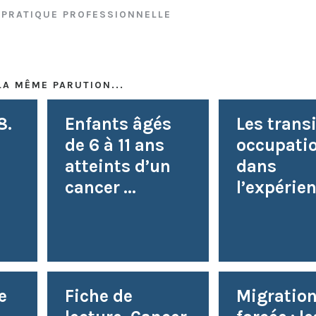
/
PRATIQUE PROFESSIONNELLE
LA MÊME PARUTION...
8.
Enfants âgés
Les trans
de 6 à 11 ans
occupatio
atteints d’un
dans
cancer ...
l’expérien
e
Fiche de
Migratio