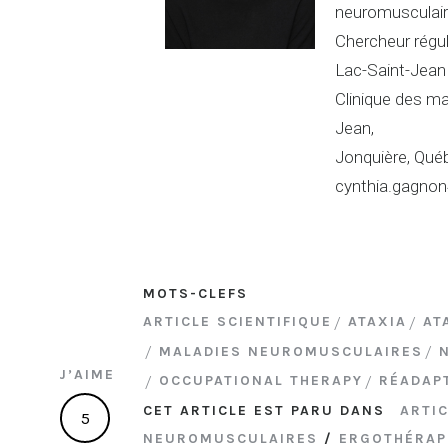
neuromusculai
Chercheur régu
Lac-Saint-Jean 
Clinique des m
Jean,
Jonquière, Qué
cynthia.gagno
MOTS-CLEFS
ARTICLE SCIENTIFIQUE
ATAXIA
AT
MALADIES NEUROMUSCULAIRES
J’AIME
OCCUPATIONAL THERAPY
RÉADAP
CET ARTICLE EST PARU DANS
ARTIC
5
NEUROMUSCULAIRES
/
ERGOTHÉRAPI