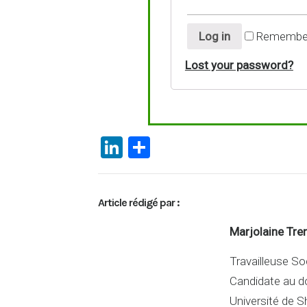
Log in
Remembe
Lost your password?
Li
P
n
ar
ke
ta
Article rédigé par :
dI
g
n
er
Marjolaine Tre
Travailleuse Soc
Candidate au d
Université de S