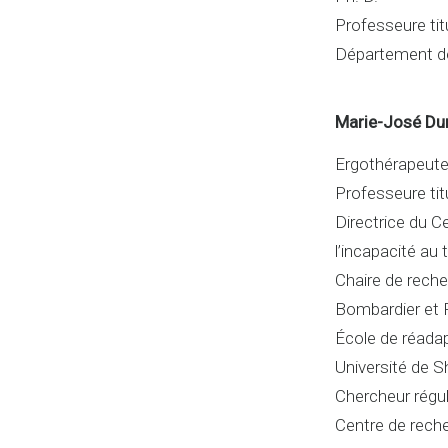
Professeure titu
Département de
Marie-José Du
Ergothérapeute,
Professeure titu
Directrice du C
l’incapacité au 
Chaire de reche
Bombardier et 
École de réada
Université de 
Chercheur régu
Centre de rech