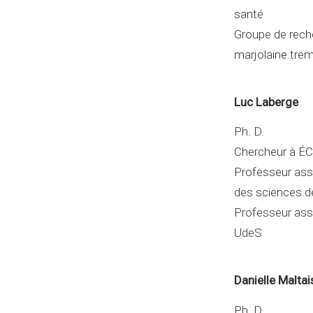
santé
Groupe de reche
marjolaine.tre
Luc Laberge
Ph. D.
Chercheur à ÉC
Professeur ass
des sciences d
Professeur asso
UdeS
Danielle Maltai
Ph. D.