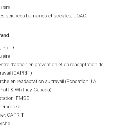
laire
s sciences humaines et sociales, UQAC
rand
 Ph. D.
laire
entre d’action en prévention et en réadaptation de
travail (CAPRIT)
rche en réadaptation au travail (Fondation J.A.
Pratt & Whitney, Canada)
ptation, FMSS,
Sherbrooke
lier, CAPRIT
erche