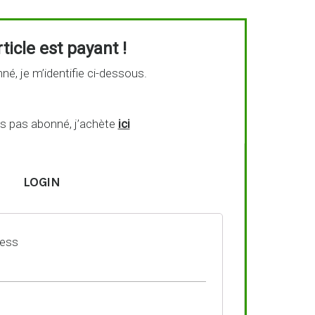
ticle est payant !
né, je m’identifie ci-dessous.
is pas abonné, j’achète
ici
LOGIN
ress