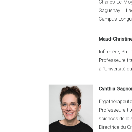
Charles-Le-Mo
Saguenay – Lac
Campus Longueu
Maud-Christin
Infirmière, Ph. D
Professeure tit
à l’Université 
Cynthia Gagno
Ergothérapeute,
Professeure tit
sciences de la 
Directrice du G