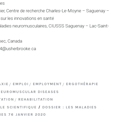
res
lier, Centre de recherche Charles-Le-Moyne – Saguenay –
sur les innovations en santé
aladies neuromusculaires, CIUSSS Saguenay – Lac-Saint-
bec, Canada
n4@usherbrooke.ca
AXIE
EMPLOI
EMPLOYMENT
ERGOTHÉRAPIE
NEUROMUSCULAR DISEASES
TATION
REHABILITATION
LE SCIENTIFIQUE
/
DOSSIER : LES MALADIES
ES 76 JANVIER 2020