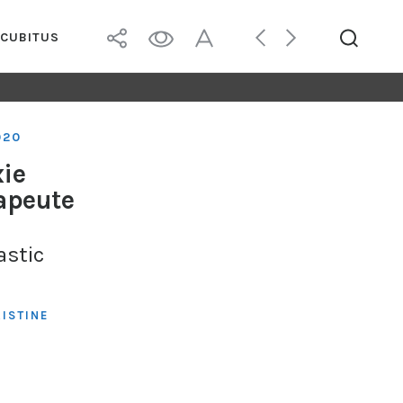
ÉCUBITUS
020
xie
rapeute
astic
ISTINE