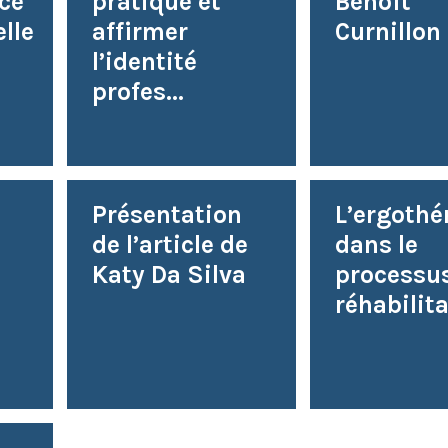
ce
pratique et
Benoît
lle
affirmer
Curnillon
l’identité
profes...
Présentation
L’ergothé
de l’article de
dans le
Katy Da Silva
processu
réhabilit