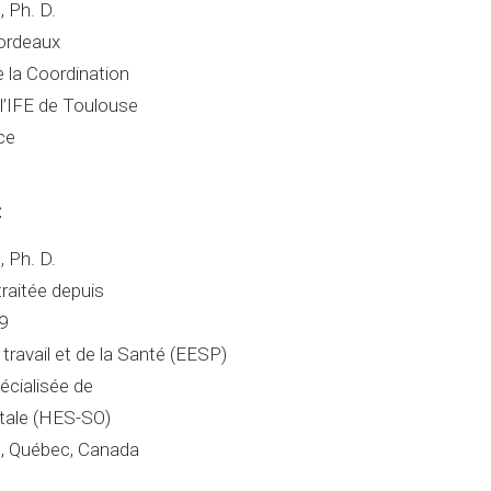
 Ph. D.
Bordeaux
 la Coordination
l’IFE de Toulouse
ce
t
 Ph. D.
raitée depuis
9
travail et de la Santé (EESP)
écialisée de
tale (HES-SO)
l, Québec, Canada