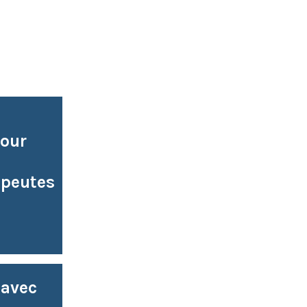
pour
apeutes
 avec