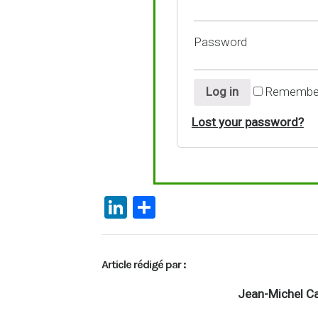
Password
Log in
Remembe
Lost your password?
Li
P
n
ar
ke
ta
Article rédigé par :
dI
g
n
er
Jean-Michel Ca