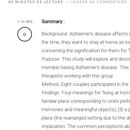
42 MINUTES DE LECTURE
LAISSER UN COMMENTAIRE
Summary :
J’AIME
Background. Alzheimer’s disease affects n
0
the time, they want to stay at home as long
concerning the signification for them for “
Purpose. This study will explore and descr
member having Alzheimer’s disease. This w
therapists working with this group.
Method. Eight couples participated in the i
Findings. Four meanings for “living at home”
familiar place corresponding to one’s prefe
memories and meaningful objects), (3) a pla
place (the rearranged setting due to the
Implication. The common perceptions about