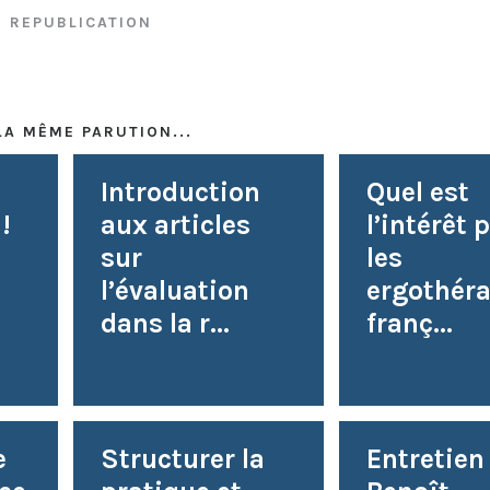
/
REPUBLICATION
LA MÊME PARUTION...
Introduction
Quel est
!
aux articles
l’intérêt 
sur
les
l’évaluation
ergothér
dans la r...
franç...
e
Structurer la
Entretien