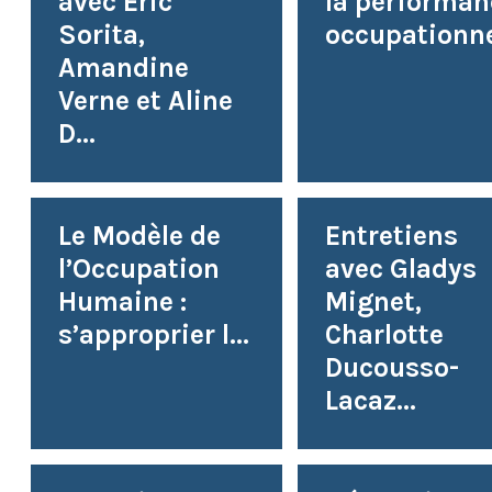
avec Éric
la performan
Sorita,
occupationne
Amandine
Verne et Aline
D...
Le Modèle de
Entretiens
l’Occupation
avec Gladys
Humaine :
Mignet,
s’approprier l...
Charlotte
Ducousso-
Lacaz...