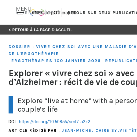
MENU
A LIRE ENSUITE
RETOUR SUR DEUX PUBLICATI
Skip
< RETOUR À LA PAGE D'ACCUEIL
to
content
DOSSIER : VIVRE CHEZ SOI AVEC UNE MALADIE D
DE L'ERGOTHÉRAPIE
ERGOTHÉRAPIES 100 JANVIER 2026
REPUBLICAT
|
|
Explorer « vivre chez soi » ave
d’Alzheimer : récit de vie de cou
Explore “live at home” with a person
couple’s life
DOI :
https://doi.org/10.60856/sml7-a2z2
ARTICLE RÉDIGÉ PAR :
JEAN-MICHEL CAIRE
SYLVIE TÉ