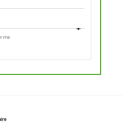
r me
ire