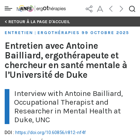
MENU
Skip
< RETOUR À LA PAGE D'ACCUEIL
to
ENTRETIEN
ERGOTHÉRAPIES 99 OCTOBRE 2025
|
content
Entretien avec Antoine
Bailliard, ergothérapeute et
chercheur en santé mentale à
l’Université de Duke
Interview with Antoine Bailliard,
Occupational Therapist and
Researcher in Mental Health at
Duke, UNC
DOI :
https://doi.org/10.60856/r812-nf4f