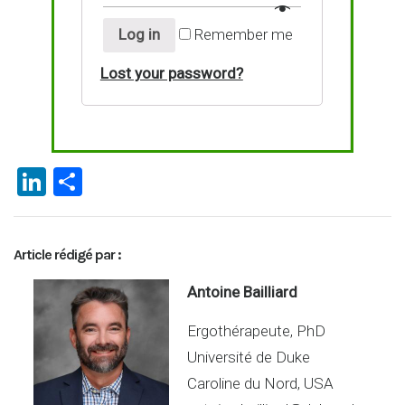
Log in
Remember me
Lost your password?
Li
P
n
ar
ke
ta
Article rédigé par :
dI
g
n
er
Antoine Bailliard
Ergothérapeute, PhD
Université de Duke
Caroline du Nord, USA