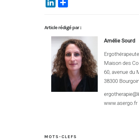
Li
P
n
ar
ke
ta
Article rédigé par :
dI
g
n
er
Amélie Sourd
Ergothérapeut
Maison des Co
60, avenue du 
38300 Bourgoin-
ergotherapie@li
www.asergo.fr
MOTS-CLEFS