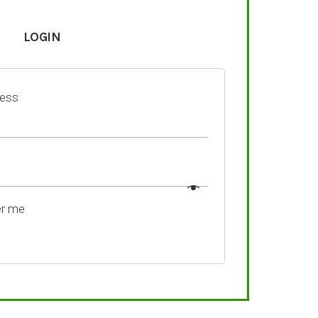
LOGIN
ress
r me