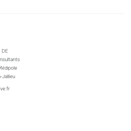
e DE
nsultants
Médipole
Jallieu
ve.fr