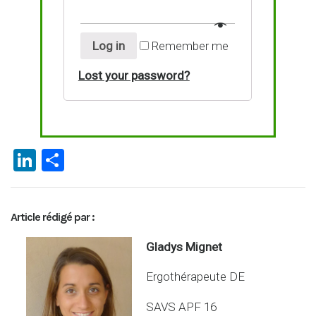
Log in
Remember me
Lost your password?
Li
P
n
ar
ke
ta
Article rédigé par :
dI
g
n
er
Gladys Mignet
Ergothérapeute DE
SAVS APF 16