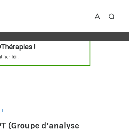
Thérapies !
tifier
Ici
.
S
|
PT (Groupe d’analyse