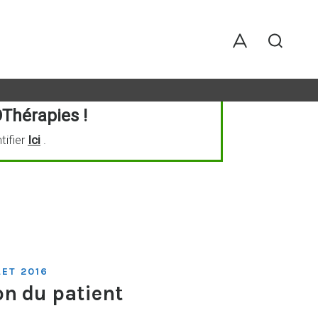
Thérapies !
tifier
Ici
.
LET 2016
on du patient