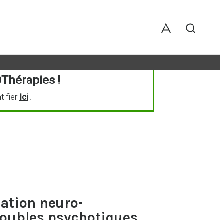
Thérapies !
tifier
Ici
.
ation neuro-
roubles psychotiques