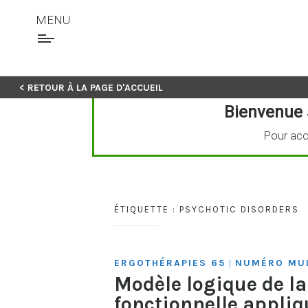
MENU
Skip
< RETOUR À LA PAGE D'ACCUEIL
to
Bienvenue 
content
Pour acc
ÉTIQUETTE :
PSYCHOTIC DISORDERS
ERGOTHÉRAPIES 65
NUMÉRO MUL
|
Modèle logique de l
fonctionnelle appliq