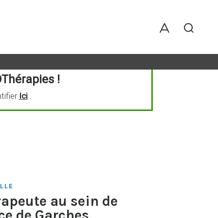
Thérapies !
tifier
Ici
.
LLE
apeute au sein de
nce de Garches