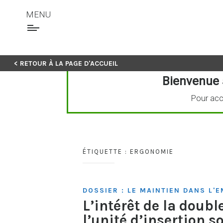
MENU
Skip
< RETOUR À LA PAGE D'ACCUEIL
to
Bienvenue 
content
Pour acc
ÉTIQUETTE :
ERGONOMIE
DOSSIER : LE MAINTIEN DANS L'E
L’intérêt de la dou
l’unité d’insertion 