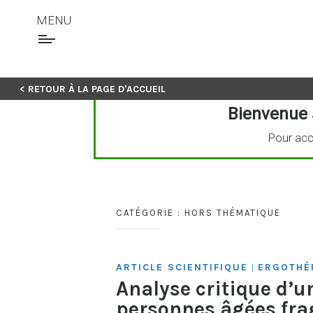
MENU
Skip
< RETOUR À LA PAGE D'ACCUEIL
to
Bienvenue 
content
Pour acc
CATÉGORIE :
HORS THÉMATIQUE
ARTICLE SCIENTIFIQUE
ERGOTHÉ
|
Analyse critique d’u
personnes âgées fra