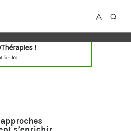
Thérapies !
tifier
Ici
.
s approches
nt s’enrichir